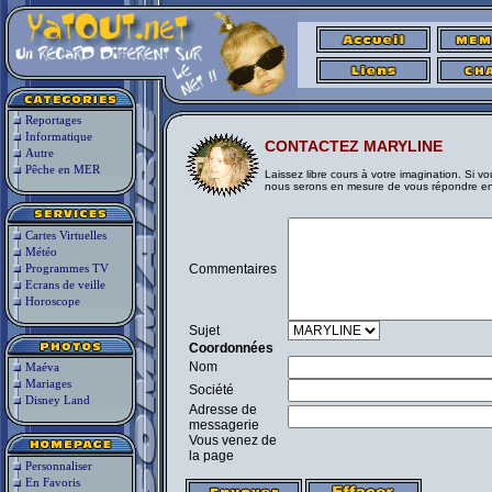
Reportages
Informatique
CONTACTEZ MARYLINE
Autre
Pêche en MER
Laissez libre cours à votre imagination. Si 
nous serons en mesure de vous répondre en
Cartes Virtuelles
Météo
Programmes TV
Commentaires
Ecrans de veille
Horoscope
Sujet
Coordonnées
Nom
Maéva
Mariages
Société
Disney Land
Adresse de
messagerie
Vous venez de
la page
Personnaliser
En Favoris