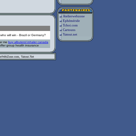
Atelierwebzone
Ephéméride
Tchoi.com
Cartouns
Yatout.net
who will win - Brazil or Germany?
ear me
buy albuterol inhaler canada
offer group health insurance
ierWebZone.com
, Yatout.Net