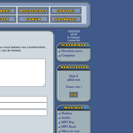
7/08/2026
16:44
1
visiteurs
connectés
vous nous laissez vos coordonnées,
 cas de besoin.
Dernières news
Compteur
Déjà 8
adhérents
Venez vite !
Shakira
Jenifer
MP3 Pop
MP3 Rock
Wave en vrac