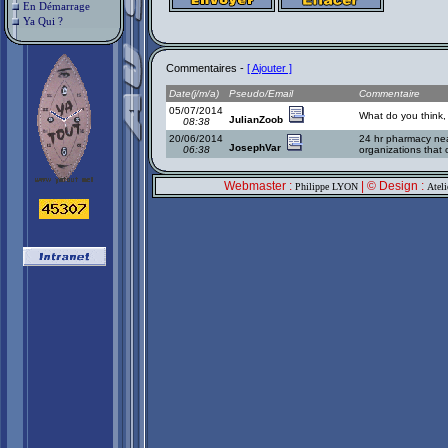
En Démarrage
Ya Qui ?
Commentaires -
[ Ajouter ]
Date(j/m/a)
Pseudo/Email
Commentaire
05/07/2014
What do you think, 
JulianZoob
08:38
20/06/2014
24 hr pharmacy n
JosephVar
06:38
organizations that 
Webmaster :
| © Design :
Philippe LYON
Atel