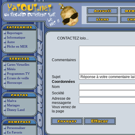
Reportages
Informatique
CONTACTEZ lolo...
Autre
Pêche en MER
Commentaires
Cartes Virtuelles
Météo
Programmes TV
Sujet
Ecrans de veille
Coordonnées
Horoscope
Nom
Société
Adresse de
Maéva
messagerie
Mariages
Vous venez de
Disney Land
la page
Personnaliser
En Favoris