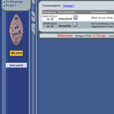
En Démarrage
Ya Qui ?
Commentaires -
[ Ajouter ]
Date(j/m/a)
Pseudo/Email
Commentaire
05/07/2014
What do you think, 
JulianZoob
08:38
20/06/2014
24 hr pharmacy n
JosephVar
06:38
organizations that 
Webmaster :
| © Design :
Philippe LYON
Atel