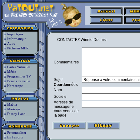
Reportages
Informatique
CONTACTEZ Winnie Doumsi...
Autre
Pêche en MER
Commentaires
Cartes Virtuelles
Météo
Programmes TV
Sujet
Ecrans de veille
Coordonnées
Horoscope
Nom
Société
Adresse de
Maéva
messagerie
Mariages
Vous venez de
Disney Land
la page
Personnaliser
En Favoris