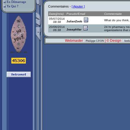
En Démarrage
Ya Qui ?
Commentaires -
[ Ajouter ]
Date(j/m/a)
Pseudo/Email
Commentaire
05/07/2014
What do you think, 
JulianZoob
08:38
20/06/2014
24 hr pharmacy n
JosephVar
06:38
organizations that 
Webmaster :
| © Design :
Philippe LYON
Atel