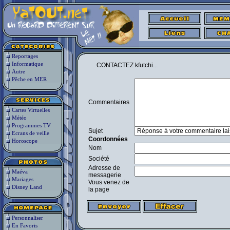
Reportages
Informatique
CONTACTEZ kfutchi...
Autre
Pêche en MER
Commentaires
Cartes Virtuelles
Météo
Programmes TV
Sujet
Ecrans de veille
Coordonnées
Horoscope
Nom
Société
Adresse de
Maéva
messagerie
Mariages
Vous venez de
Disney Land
la page
Personnaliser
En Favoris