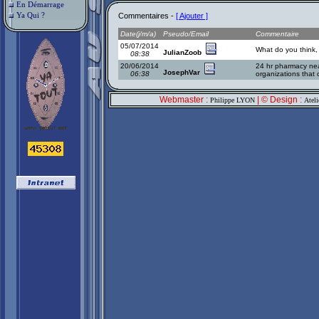
En Démarrage
Ya Qui ?
Commentaires -
[ Ajouter ]
Date(j/m/a)
Pseudo/Email
Commentaire
05/07/2014
What do you think, 
JulianZoob
08:38
20/06/2014
24 hr pharmacy n
JosephVar
06:38
organizations that 
Webmaster :
| © Design :
Philippe LYON
Atel