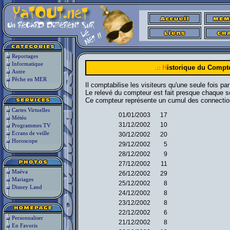
Reportages
Informatique
.::
H
istorique du Compt
Autre
Pêche en MER
Il comptabilise les visiteurs qu'une seule fois pa
Le relevé du compteur est fait presque chaque s
Ce compteur représente un cumul des connections
Cartes Virtuelles
01/01/2003
17
Météo
31/12/2002
10
Programmes TV
Ecrans de veille
30/12/2002
20
Horoscope
29/12/2002
5
28/12/2002
9
27/12/2002
11
Maéva
26/12/2002
29
Mariages
25/12/2002
8
Disney Land
24/12/2002
8
23/12/2002
8
22/12/2002
6
Personnaliser
21/12/2002
8
En Favoris