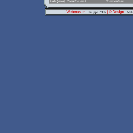
Date(j/m/a)
Pseudo/Email
Commentaire
Webmaster :
| © Design :
Philippe LYON
Atel