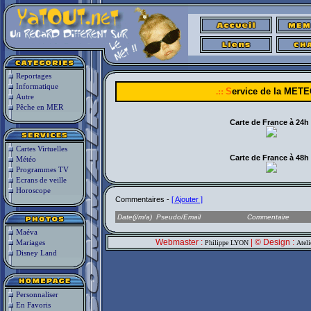
Reportages
Informatique
.::
S
ervice de la MET
Autre
Pêche en MER
Carte de France à 24h 
Cartes Virtuelles
Carte de France à 48h 
Météo
Programmes TV
Ecrans de veille
Horoscope
Commentaires -
[ Ajouter ]
Date(j/m/a)
Pseudo/Email
Commentaire
Maéva
Webmaster :
| © Design :
Mariages
Philippe LYON
Atel
Disney Land
Personnaliser
En Favoris