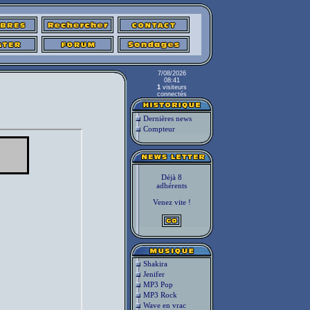
7/08/2026
08:41
1
visiteurs
connectés
Dernières news
Compteur
Déjà 8
adhérents
Venez vite !
Shakira
Jenifer
MP3 Pop
MP3 Rock
Wave en vrac