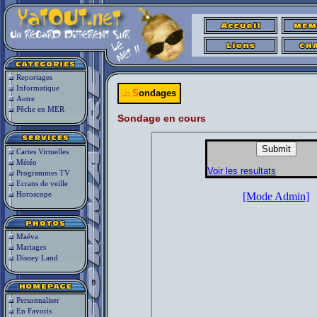
Reportages
Informatique
.::
S
ondages
Autre
Pêche en MER
Sondage en cours
Cartes Virtuelles
Météo
Programmes TV
Ecrans de veille
Horoscope
Maéva
Mariages
Disney Land
Personnaliser
En Favoris