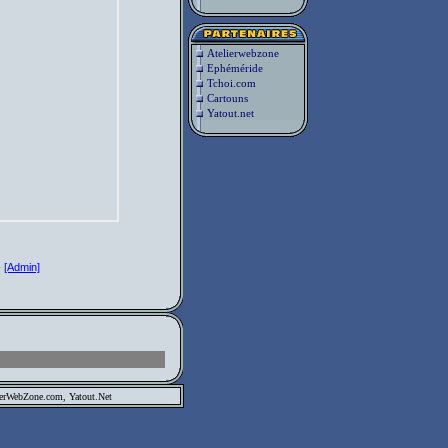
Atelierwebzone
Ephéméride
Tchoi.com
Cartouns
Yatout.net
-
[Admin]
ierWebZone.com
, Yatout.Net