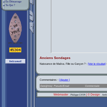
En Démarrage
Ya Qui ?
Anciens Sondages
Naissance de Maéva. Fille ou Garçon ? -
[Voir le résultat]
Commentaires -
[ Ajouter ]
Date(j/m/a)
Pseudo/Email
Commentaire
Webmaster :
| © Design :
Philippe LYON
Atel